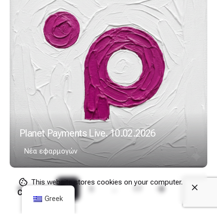
Planet Payments Live. 10.02.2026
Νέα εφαρμογών
This website stores cookies on your computer.
1
2
3
...
17
Cookie Policy
Greek