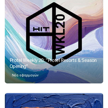
Protel Weekly 20: "Protel Resorts & Season
Opening"
Νέα εφαρμογών