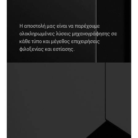
House πίσω
από τα
Η αποστολή μας είναι να παρέχουμε
ολοκληρωμένες λύσεις μηχανογράφησης σε
κορυφαία
κάθε τύπο και μέγεθος επιχειρήσεις
Ελληνικά
φιλοξενίας και εστίασης.
ξενοδοχεία