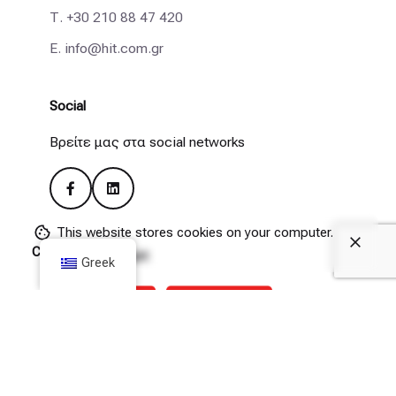
Τ.
+30 210 88 47 420
E.
info@hit.com.gr
Social
Βρείτε μας στα social networks
This website stores cookies on your computer.
Cookie Policy
Remote Support
Greek
(Θα πρέπει να επιτρέψετε τις λήψεις από το hit.com.gr
μέσα από τις ρυθμίσεις Privacy & Security του browser