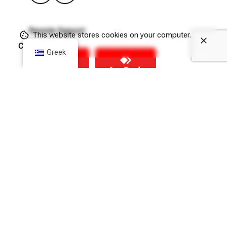
Remote Support
This website stores cookies on your computer.
Cookie Policy
Greek
(Θα πρέπει να επιτρέψετε τις λήψεις από το hit.com.gr
μέσα από τις ρυθμίσεις Privacy & Security του browser
σας).
Newsletter
Εγγραφή
Συναινώ στην χρήση των παραπάνω δεδομένων
σύμφωνα με την πολιτική απορρήτου της HIT Α.Ε.