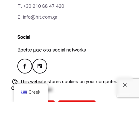
Τ.
+30 210 88 47 420
E.
info@hit.com.gr
Social
Βρείτε μας στα social networks
This website stores cookies on your computer.
Cookie Policy
Remote Support
Greek
(Θα πρέπει να επιτρέψετε τις λήψεις από το hit.com.gr
μέσα από τις ρυθμίσεις Privacy & Security του browser