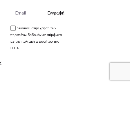
Li.
Εγγραφή
Ακολουθήστε μας
Συναινώ στην χρήση των
παραπάνω δεδομένων σύμφωνα
με την πολιτική απορρήτου της
HIT Α.Ε.
σης
|
Πολιτική Απορρήτου
|
Cookies