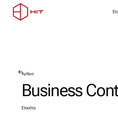
Μετάβαση
στο
Ετ
περιεχόμενο
Άρθρα
Business Cont
Ετικέτα