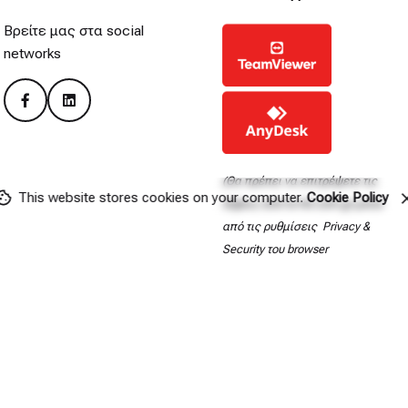
Βρείτε μας στα social
networks
(Θα πρέπει να επιτρέψετε τις
This website stores cookies on your computer.
Cookie Policy
λήψεις από το hit.com.gr μέσα
από τις ρυθμίσεις Privacy &
Security του browser
σας).
 CReated by
CReatures
Όροι χρή