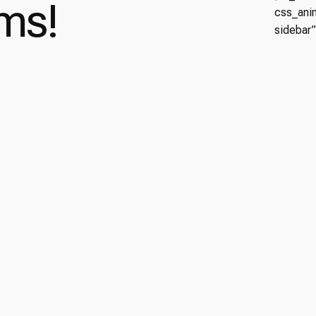
ms!
css_anim
sidebar