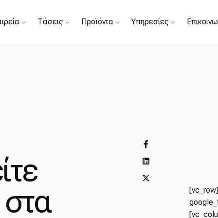
αιρεία
Τάσεις
Προϊόντα
Υπηρεσίες
Επικοινω
ίτε
 στα
[vc_row
google_
[vc_col