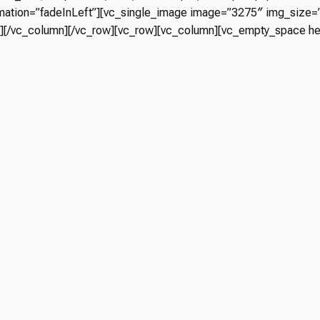
ation=”fadeInLeft”][vc_single_image image=”3275″ img_size=”fu
”][/vc_column][/vc_row][vc_row][vc_column][vc_empty_space he