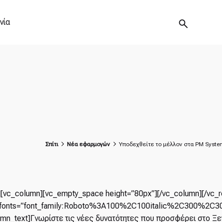
νία
Σπίτι
Νέα εφαρμογών
Υποδεχθείτε το μέλλον στα PM Syste
][vc_column][vc_empty_space height=”80px”][/vc_column][/vc_
fonts=”font_family:Roboto%3A100%2C100italic%2C300%2C30
umn_text]Γνωρίστε τις νέες δυνατότητες που προσφέρει στο Ξεν